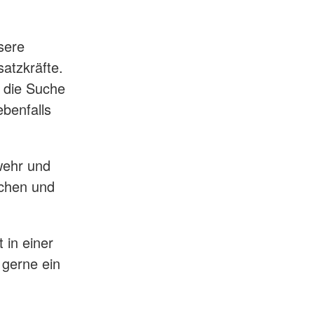
sere
satzkräfte.
 die Suche
ebenfalls
wehr und
ichen und
 in einer
 gerne ein