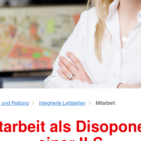
aus
Angebote f
Erkrankungen
psychisch 
d Erholung
Allgemeine
Geflüchtet
ungen
Unterstützungsangebote
Weitere Pr
Veröffentl
Suchdiens
gendsozialarbeit
ratung
Suchdiens
 und Rettung
Integrierte Leitstellen
Mitarbeit
tarbeit als Disopon