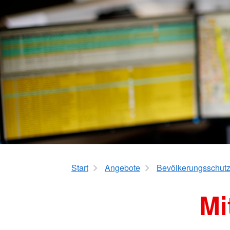
Mehrgenerationenh
Hauswirtschaftliche Hilfen
Beratung zur Kur un
Hilfsmittelverleih
Kindertageseinricht
Pflegeberatung
Hilfen zur Erziehung
Alten-Service-Zentren
Jugendarbeit
Tagespflege
Schulsozialarbeit/Ju
Schwangerschaftsbe
Start
Angebote
Bevölkerungsschutz
Mi