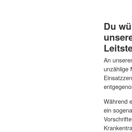
Du wür
unsere
Leitst
An unseren
unzählige 
Einsatzzen
entgegeno
Während ei
ein sogen
Vorschrift
Krankentra