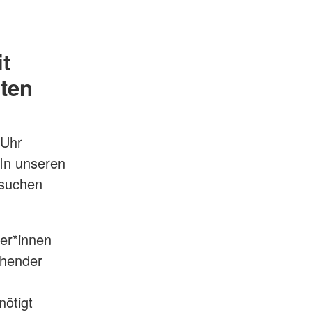
t
rten
 Uhr
 In unseren
rsuchen
er*innen
chender
nötigt