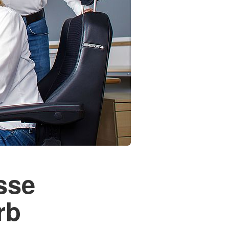
sse
rb