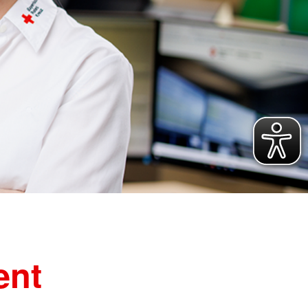
ür vulnerable und
Rettungsdienst
hochbelastete
e
Integrierte Leitstellen
ojekte
Bereitschaften
ichungen
Fachdienste der Bereitschaften
Wasserwacht
t
Bergwacht
t
Bayerisches Zentrum für
besondere Einsatzlagen
ent