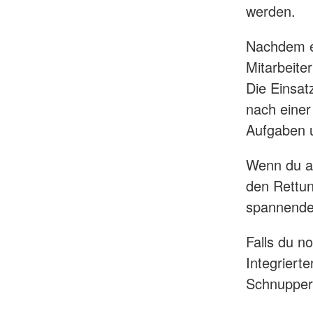
werden.
Nachdem ei
Mitarbeite
Die Einsat
nach einer 
Aufgaben u
Wenn du al
den Rettun
spannenden
Falls du n
Integriert
Schnupperp