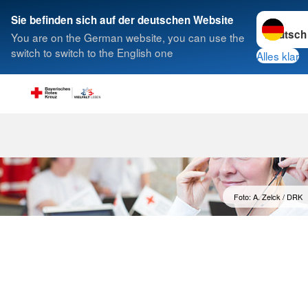
Sprache w
Sie befinden sich auf der deutschen Website
You are on the German website, you can use the
Suche
switch to switch to the English one
Alles klar
Beschwerden
Foto: A. Zelck / DRK