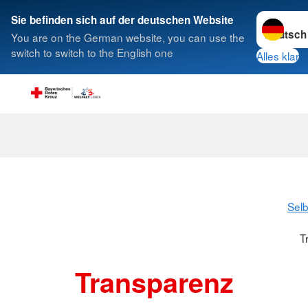
Sprache w
Sie befinden sich auf der deutschen Website
You are on the German website, you can use the
Suche
switch to switch to the English one
Alles klar
Transparenz
Selb
T
Transparenz