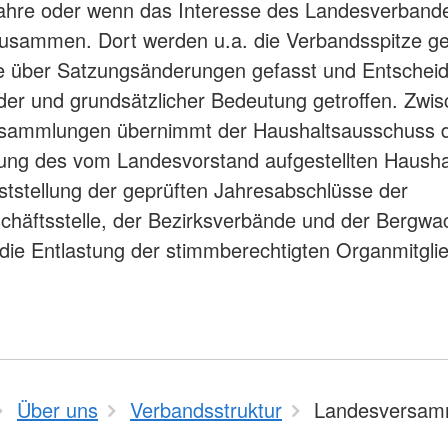
aus
Angebote f
Jahre oder wenn das Interesse des Landesverband
Erkrankungen
psychisch 
d Erholung
Allgemeine
Geflüchtet
zusammen. Dort werden u.a. die Verbandsspitze ge
ungen
Unterstützungsangebote
Weitere Pr
e über Satzungsänderungen gefasst und Entschei
Veröffentl
der und grundsätzlicher Bedeutung getroffen. Zwi
Suchdiens
gendsozialarbeit
sammlungen übernimmt der Haushaltsausschuss d
ratung
Suchdiens
ng des vom Landesvorstand aufgestellten Hausha
ststellung der geprüften Jahresabschlüsse der
häftsstelle, der Bezirksverbände und der Bergwa
r die Entlastung der stimmberechtigten Organmitgli
Über uns
Verbandsstruktur
Landesversam