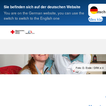
Sprache w
Sie befinden sich auf der deutschen Website
You are on the German website, you can use the
Suche
switch to switch to the English one
Alles klar
Menschen mit
Foto: D. Ende / DRK e.V.