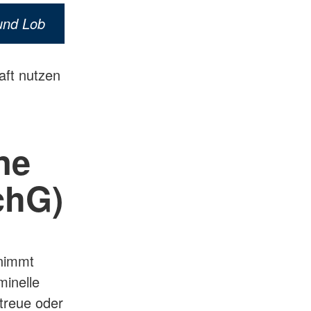
und Lob
aft nutzen
ne
chG)
nimmt
minelle
treue oder