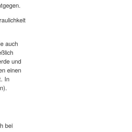
ntgegen.
aulichkeit
ie auch
eßlich
erde und
en einen
. In
n).
h bei