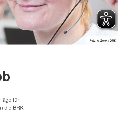
ür vulnerable und
Rettungsdienst
hochbelastete
e
Integrierte Leitstellen
ojekte
Bereitschaften
ichungen
Fachdienste der Bereitschaften
Wasserwacht
t
Bergwacht
t
Foto: A. Zelck / DRK
Bayerisches Zentrum für
besondere Einsatzlagen
ob
läge für
an die BRK-