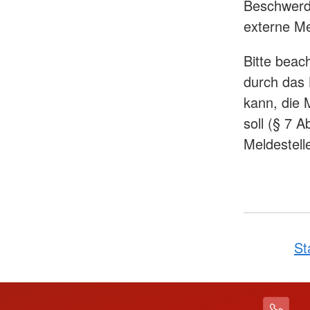
Beschwerd
externe Me
Bitte beac
durch das
kann, die 
soll (§ 7 
Meldestell
St