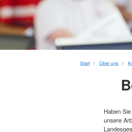
Mehrgenerationenh
Hauswirtschaftliche Hilfen
Beratung zur Kur un
Hilfsmittelverleih
Kindertageseinricht
Pflegeberatung
Hilfen zur Erziehung
Alten-Service-Zentren
Jugendarbeit
Tagespflege
Schulsozialarbeit/Ju
Schwangerschaftsbe
Start
Über uns
K
B
Haben Sie 
unsere Arb
Landesgesc