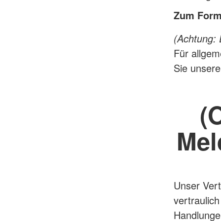
Zum Formu
(Achtung: 
Für allgem
Sie unser
(
Mel
Unser Ver
vertraulic
Handlungen