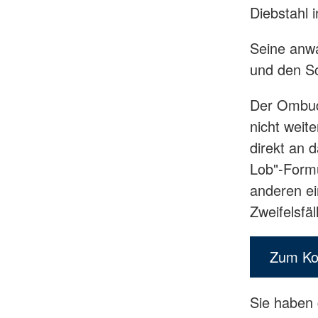
Diebstahl 
Seine anwa
und den Sc
Der Ombud
nicht weit
direkt an 
Lob"-Formu
anderen ein
Zweifelsfä
Zum Ko
Sie haben 