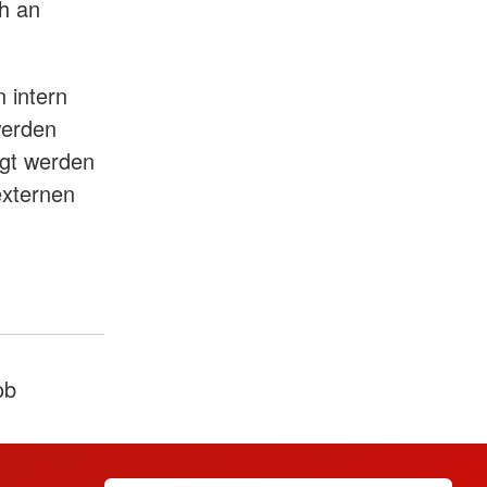
h an
n intern
werden
ugt werden
externen
ob