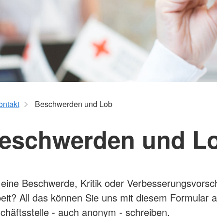
aus
Angebote f
Erkrankungen
psychisch 
d Erholung
Allgemeine
Geflüchtet
ungen
Unterstützungsangebote
Weitere Pr
Veröffentl
Suchdiens
gendsozialarbeit
ratung
Suchdiens
ontakt
Beschwerden und Lob
eschwerden und L
eine Beschwerde, Kritik oder Verbesserungs­vorsch
eit? All das können Sie uns mit diesem Formular 
häftsstelle - auch anonym - schreiben.