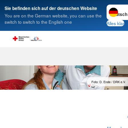
Sprache w
Sie befinden sich auf der deutschen Website
You are on the German website, you can use the
Suche
switch to switch to the English one
Alles klar
Menschen mit
Foto: D. Ende / DRK e.V.