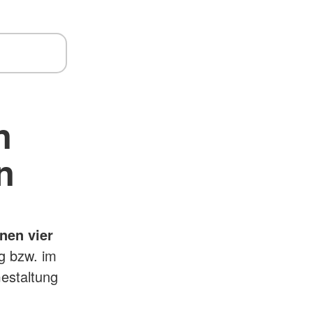
n
n
nen vier
g bzw. im
estaltung