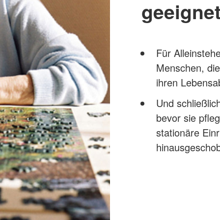
geeigne
Für Alleinsteh
Menschen, die
ihren Lebensa
Und schließlic
bevor sie pfle
stationäre Ein
hinausgescho