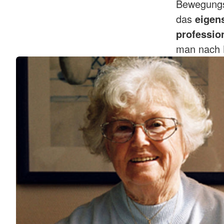
Bewegungs
das
eigen
professio
man nach 