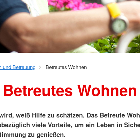
Angebote f
aus
Erkrankungen
psychisch 
d Erholung
Allgemeine
Geflüchtet
Unterstützungsangebote
ungen
Weitere Pr
Veröffentl
Suchdiens
gendsozialarbeit
Suchdiens
ratung
 und Betreuung
Betreutes Wohnen
Betreutes Wohnen
 wird, weiß Hilfe zu schätzen. Das Betreute Wo
sbezüglich
viele Vorteile, um
ein Leben in Sich
timmung zu genießen.