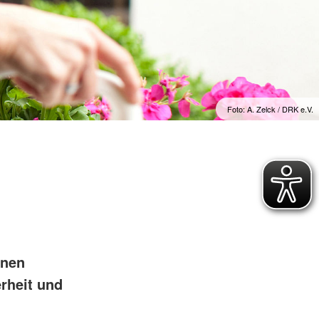
ür vulnerable und
Rettungsdienst
hochbelastete
e
Integrierte Leitstellen
ojekte
Bereitschaften
ichungen
Fachdienste der Bereitschaften
Wasserwacht
t
Bergwacht
t
Foto: A. Zelck / DRK e.V.
Bayerisches Zentrum für
besondere Einsatzlagen
hnen
erheit und