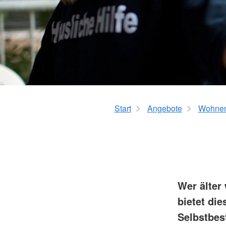
Hauswirtschaftliche Hilfen
Mehrgenerationenh
Hilfsmittelverleih
Beratung zur Kur un
Pflegeberatung
Kindertageseinricht
Alten-Service-Zentren
Hilfen zur Erziehung
Tagespflege
Jugendarbeit
Schulsozialarbeit/Ju
Schwangerschaftsbe
Start
Angebote
Wohnen
Wer älter
bietet
die
Selbstbes