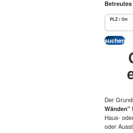
Betreutes
PLZ / Ort
Der Grundg
Wänden"
l
Haus- oder
oder Ausst