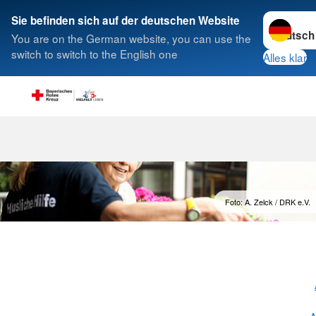
Sprache w
Sie befinden sich auf der deutschen Website
You are on the German website, you can use the
Suche
switch to switch to the English one
Alles klar
Hauswirtschaf
Foto: A. Zelck / DRK e.V.