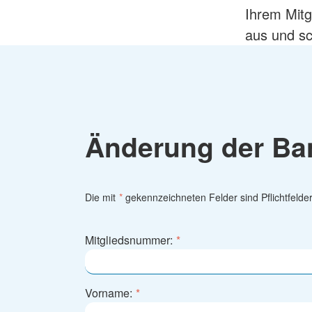
Mehrgenerationenh
Hauswirtschaftliche Hilfen
Ihrem Mitg
Beratung zur Kur un
Hilfsmittelverleih
aus und sc
Kindertageseinricht
Pflegeberatung
Hilfen zur Erziehung
Alten-Service-Zentren
Jugendarbeit
Tagespflege
Schulsozialarbeit/Ju
Schwangerschaftsbe
Änderung der Ban
Die mit
*
gekennzeichneten Felder sind Pflichtfelder
Mitgliedsnummer:
*
Vorname:
*