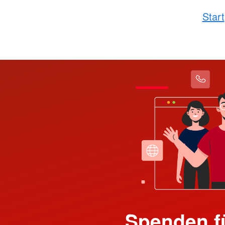
Start
Spenden f