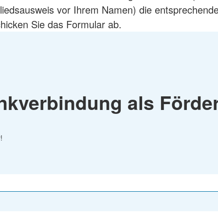
aus
Angebote f
Erkrankungen
liedsausweis vor Ihrem Namen) die entsprechende
psychisch 
d Erholung
Allgemeine
Geflüchtet
hicken Sie das Formular ab.
ungen
Unterstützungsangebote
Weitere Pr
Veröffentl
Suchdiens
gendsozialarbeit
ratung
Suchdiens
kverbindung als Förder
!