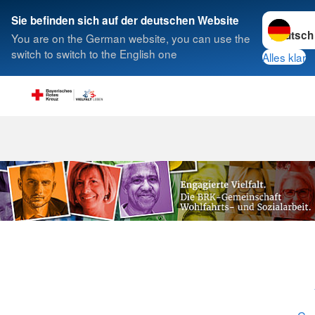
Sprache w
Sie befinden sich auf der deutschen Website
You are on the German website, you can use the
Suche
switch to switch to the English one
Alles klar
Wohlfahrts- u