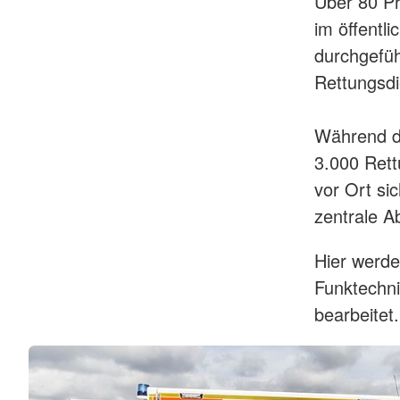
Über 80 Pr
im öffentl
durchgefüh
Rettungsdi
Während di
3.000 Rett
vor Ort si
zentrale A
Hier werde
Funktechni
bearbeitet.