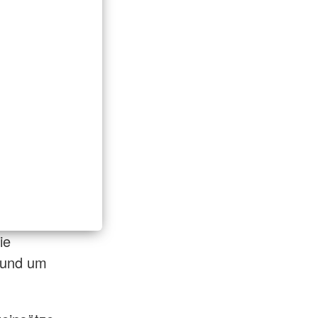
ie
 rund um