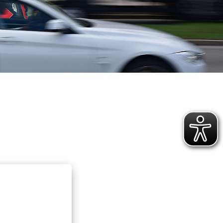
ür vulnerable und
hochbelastete
Rettungsdienst
e
Integrierte Leitstellen
ojekte
Bereitschaften
ichungen
Fachdienste der Bereitschaften
t
Wasserwacht
Bergwacht
t
Bayerisches Zentrum für
besondere Einsatzlagen