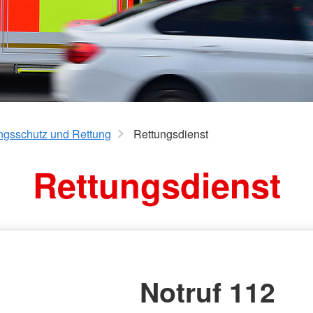
aus
Angebote f
Erkrankungen
psychisch 
d Erholung
Allgemeine
Geflüchtet
ungen
Unterstützungsangebote
Weitere Pr
Veröffentl
Suchdiens
gendsozialarbeit
ratung
Suchdiens
ngsschutz und Rettung
Rettungsdienst
Rettungsdienst
Notruf 112