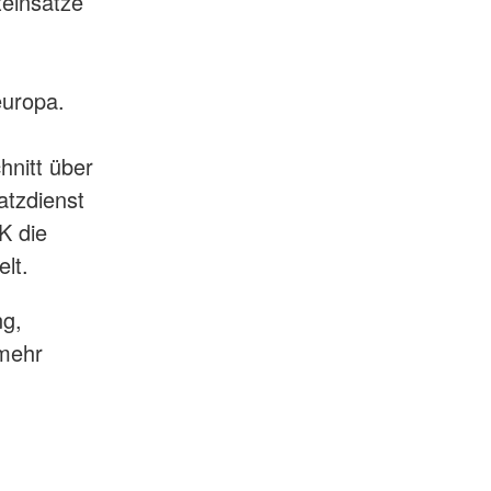
teinsätze
europa.
hnitt über
atzdienst
K die
lt.
ng,
 mehr