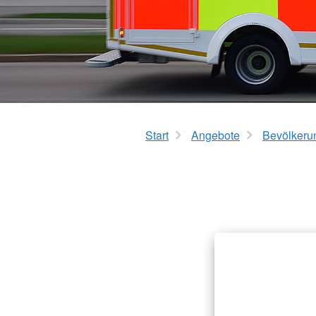
Mehrgenerationenh
Hauswirtschaftliche Hilfen
Beratung zur Kur un
Hilfsmittelverleih
Kindertageseinricht
Pflegeberatung
Hilfen zur Erziehung
Alten-Service-Zentren
Jugendarbeit
Tagespflege
Schulsozialarbeit/Ju
Schwangerschaftsbe
Start
Angebote
Bevölkeru