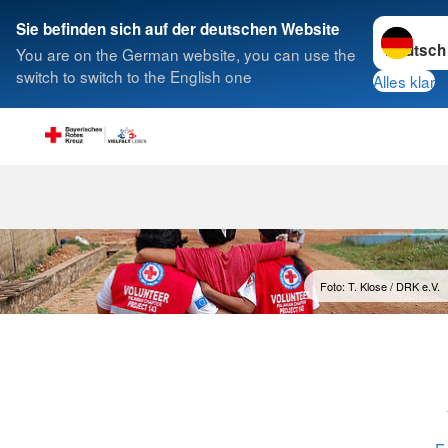
Sprache w
Sie befinden sich auf der deutschen Website
You are on the German website, you can use the
Suche
switch to switch to the English one
Alles klar
Freiwilligend
Foto: T. Klose / DRK e.V.