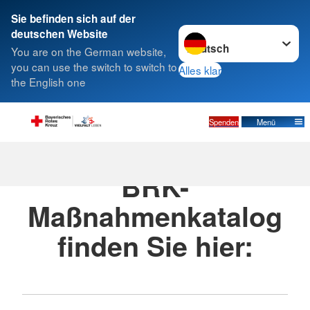
Sie befinden sich auf der
Sprache wechseln zu
deutschen Website
Suche
You are on the German website,
you can use the switch to switch to
Alles klar
the English one
Spenden
Menü
Alles rund um den
BRK-
Maßnahmenkatalog
finden Sie hier: