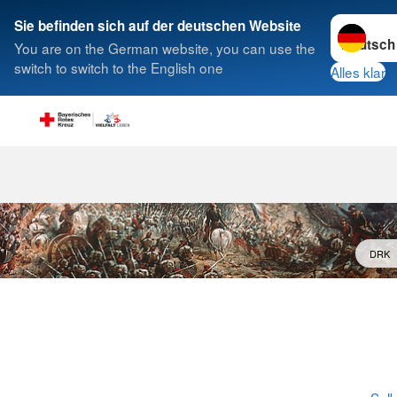
Sprache w
Sie befinden sich auf der deutschen Website
You are on the German website, you can use the
Suche
switch to switch to the English one
Alles klar
DRK