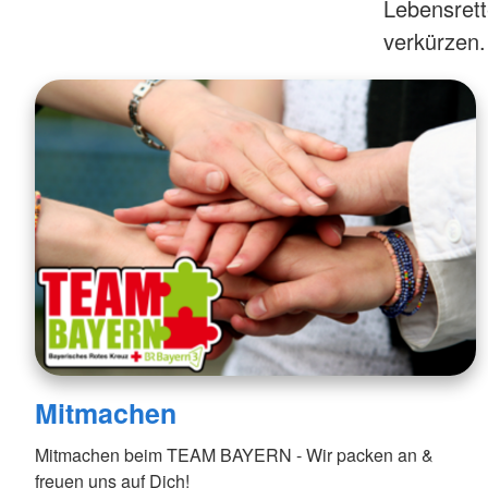
Mehrgenerationenh
Lebensrette
Hauswirtschaftliche Hilfen
Beratung zur Kur un
Hilfsmittelverleih
verkürzen.
Kindertageseinricht
Pflegeberatung
Hilfen zur Erziehung
Alten-Service-Zentren
Jugendarbeit
Tagespflege
Schulsozialarbeit/Ju
Schwangerschaftsbe
Mitmachen
Mitmachen beim TEAM BAYERN - Wir packen an &
freuen uns auf Dich!