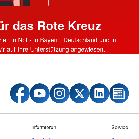
ür das Rote Kreuz
hen in Not - in Bayern, Deutschland und in
 wir auf Ihre Unterstützung angewiesen.
Informieren
Service