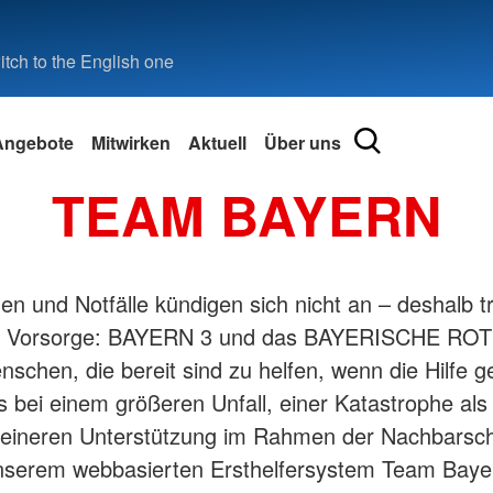
tch to the English one
Angebote
Mitwirken
Aktuell
Über uns
TEAM BAYERN
euung
Gesundheit
Fördermitgliedschaft
Bewerben Sie sich
Selbstverständnis
Existenzsi
Projekte
ge
alarbeit
Kreuz
Rückholdienst
Fördermitglied werden
Stellenbörse
Leitbild
Kleiderläd
Forschung
tung
Gesundheitsprogramme
Änderung Ihrer Adresse
Vergütung im BRK
Auftrag
Kleiderka
Sozialer. B
en und Notfälle kündigen sich nicht an – deshalb tr
Selbsthilfegruppen
Änderung Ihrer Bankverbindung
Grundsätze
Schuldner
Innovation
ren
on Vorsorge: BAYERN 3 und das BAYERISCHE R
Kliniken und Krankenhäuser
Fragen zu Ihrer Mitgliedschaft
Grundsatzerklärung nach LkSG
Wohnungsl
Zeitzeugen
schen, die bereit sind zu helfen, wenn die Hilfe g
Beratung für Krebskranke
FAQ Haustür-Fundraising
Geschichte
Kleidercon
Öffentlic
en
Vielfalt
es bei einem größeren Unfall, einer Katastrophe al
des BRK
d Familie
Menschen mit Behinderungen
Migration 
Transparenz
kleineren Unterstützung im Rahmen der Nachbarscha
le
g
Menschen mit unterschiedlichen
Beratung 
Behinderungen
unserem webbasierten Ersthelfersystem Team Baye
Integratio
Menschen mit psychischen