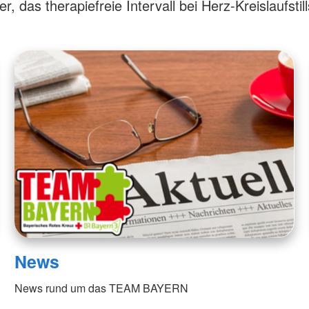
aus
Angebote f
r, das therapiefreie Intervall bei Herz-Kreislaufstil
Erkrankungen
psychisch 
d Erholung
Allgemeine
Geflüchtet
ungen
Unterstützungsangebote
Weitere Pr
Veröffentl
Suchdiens
gendsozialarbeit
ratung
Suchdiens
News
News rund um das TEAM BAYERN