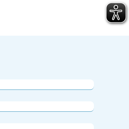
ür vulnerable und
Rettungsdienst
hochbelastete
e
Integrierte Leitstellen
ojekte
Bereitschaften
ichungen
Fachdienste der Bereitschaften
Wasserwacht
t
Bergwacht
t
Bayerisches Zentrum für
besondere Einsatzlagen