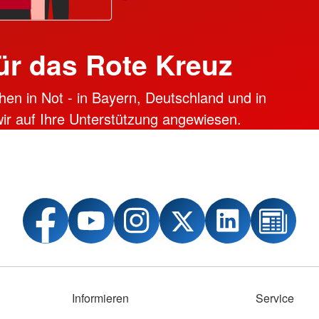
ür das Rote Kreuz
hen in Not - in Bayern, Deutschland und in
 wir auf Ihre Unterstützung angewiesen.
Informieren
Service