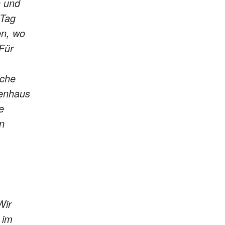
n und
 Tag
en, wo
Für
iche
kenhaus
e
n
Wir
 im