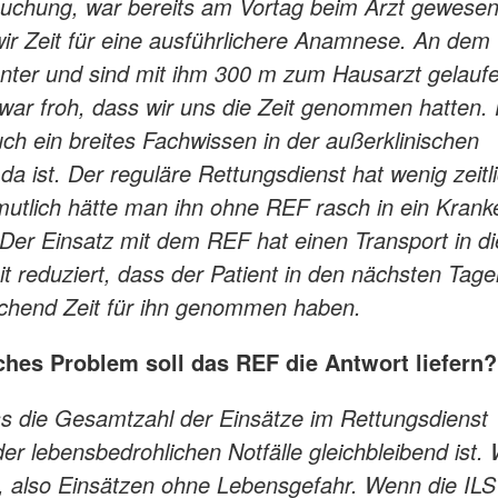
ersuchung, war bereits am Vortag beim Arzt gewese
ir Zeit für eine ausführlichere Anamnese. An dem
 unter und sind mit ihm 300 m zum Hausarzt gelauf
war froh, dass wir uns die Zeit genommen hatten. 
uch ein breites Fachwissen in der außerklinischen
da ist. Der reguläre Rettungsdienst hat wenig zeitl
rmutlich hätte man ihn ohne REF rasch in ein Kran
 Der Einsatz mit dem REF hat einen Transport in di
 reduziert, dass der Patient in den nächsten Tage
eichend Zeit für ihn genommen haben.
hes Problem soll das REF die Antwort liefern?
ss die Gesamtzahl der Einsätze im Rettungsdienst
 der lebensbedrohlichen Notfälle gleichbleibend ist. 
, also Einsätzen ohne Lebensgefahr. Wenn die ILS