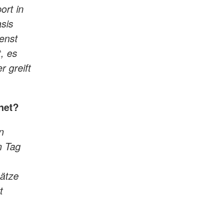
ort in
asis
enst
, es
 greift
gnet?
n
n Tag
sätze
t