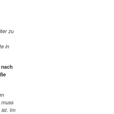
ter zu
e in
 nach
oße
en
s muss
 ist. Im