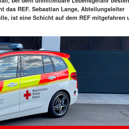
tfall, bei dem unmittelbare Lebensgefahr beste
aus
Angebote f
Erkrankungen
psychisch 
mt das REF. Sebastian Lange, Abteilungsleiter
d Erholung
Allgemeine
Geflüchtet
ungen
Unterstützungsangebote
le, ist eine Schicht auf dem REF mitgefahren 
Weitere Pr
Veröffentl
Suchdiens
gendsozialarbeit
ratung
Suchdiens