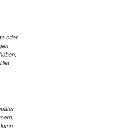
te oder
egen
 haben,
Bild
später
mern,
 kann