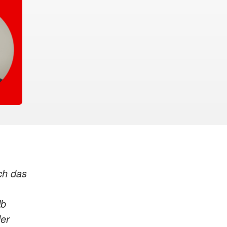
ch das
lb
der