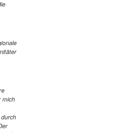
ie
gionale
itäter
re
r mich
 durch
Der