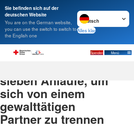
Sie befinden sich auf der
Sprache wechseln zu
deutschen Website
Suche
You are on the German website,
you can use the switch to switch to
Alles klar
the English one
Spenden
Menü
Frauen brauchen
sieben Anläufe, um
sich von einem
gewalttätigen
Partner zu trennen