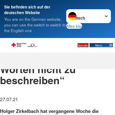
Sie befinden sich auf der
Sprache wechseln zu
deutschen Website
Suche
You are on the German website,
you can use the switch to switch to
Alles klar
the English one
Spenden
Menü
„Diese Lage ist mit
Worten nicht zu
beschreiben“
27.07.21
Holger Zirkelbach hat vergangene Woche die