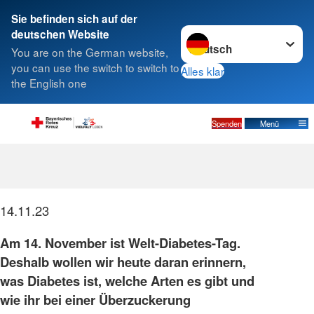
Sie befinden sich auf der
Sprache wechseln zu
deutschen Website
Suche
You are on the German website,
you can use the switch to switch to
Alles klar
the English one
Spenden
Menü
Welt-Diabetes-Tag
14.11.23
Am 14. November ist Welt-Diabetes-Tag.
Deshalb wollen wir heute daran erinnern,
was Diabetes ist, welche Arten es gibt und
wie ihr bei einer Überzuckerung