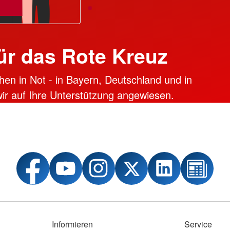
ür das Rote Kreuz
hen in Not - in Bayern, Deutschland und in
 wir auf Ihre Unterstützung angewiesen.
Informieren
Service