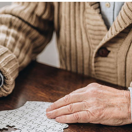
aus
Angebote f
Erkrankungen
psychisch 
d Erholung
Allgemeine
Geflüchtet
ungen
Unterstützungsangebote
Weitere Pr
Veröffentl
Suchdiens
gendsozialarbeit
ratung
Suchdiens