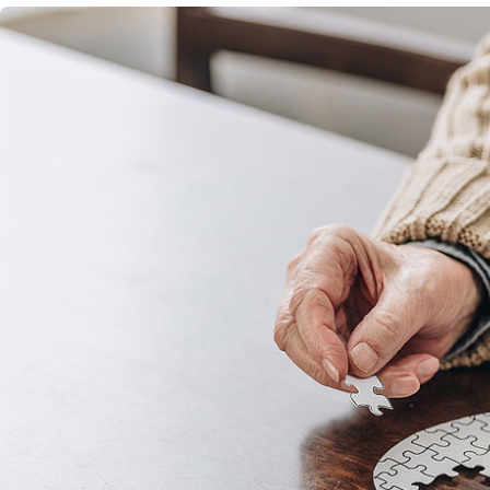
Mehrgenerationenh
Hauswirtschaftliche Hilfen
Beratung zur Kur un
Hilfsmittelverleih
Kindertageseinricht
Pflegeberatung
Hilfen zur Erziehung
Alten-Service-Zentren
Jugendarbeit
Tagespflege
Schulsozialarbeit/Ju
Schwangerschaftsbe