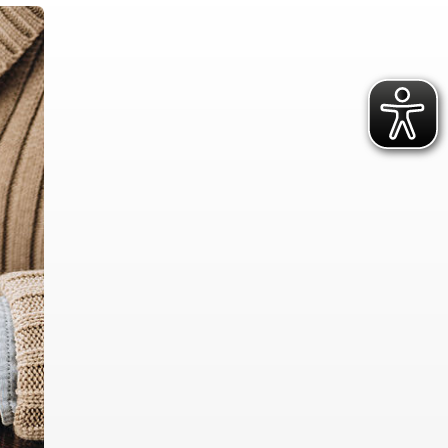
ür vulnerable und
Rettungsdienst
hochbelastete
e
Integrierte Leitstellen
ojekte
Bereitschaften
ichungen
Fachdienste der Bereitschaften
Wasserwacht
t
Bergwacht
t
Bayerisches Zentrum für
besondere Einsatzlagen