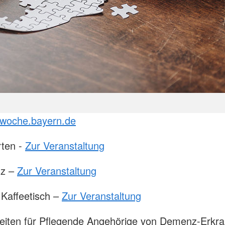
oche.bayern.de
rten -
Zur Veranstaltung
nz –
Zur Veranstaltung
 Kaffeetisch –
Zur Veranstaltung
hkeiten für Pflegende Angehörige von Demenz-Erkr