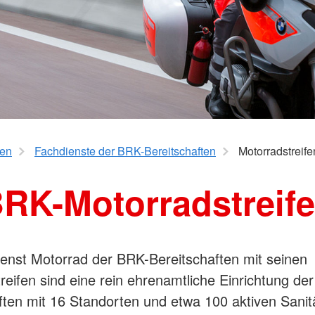
aus
Angebote f
Erkrankungen
psychisch 
d Erholung
Allgemeine
Geflüchtet
ungen
Unterstützungsangebote
Weitere Pr
Veröffentl
Suchdiens
gendsozialarbeit
ratung
Suchdiens
ten
Fachdienste der BRK-Bereitschaften
Motorradstreife
RK-Motorradstreif
enst Motorrad der BRK-Bereitschaften mit seinen
reifen sind eine rein ehrenamtliche Einrichtung de
ften mit 16 Standorten und etwa 100 aktiven Sanit