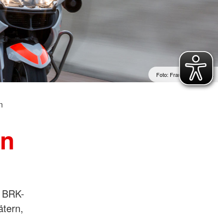
ür vulnerable und
Rettungsdienst
hochbelastete
e
Integrierte Leitstellen
ojekte
Bereitschaften
ichungen
Fachdienste der Bereitschaften
Wasserwacht
t
Bergwacht
t
Foto: Franziska Liehl /…
Bayerisches Zentrum für
besondere Einsatzlagen
n
en
r BRK-
ätern,