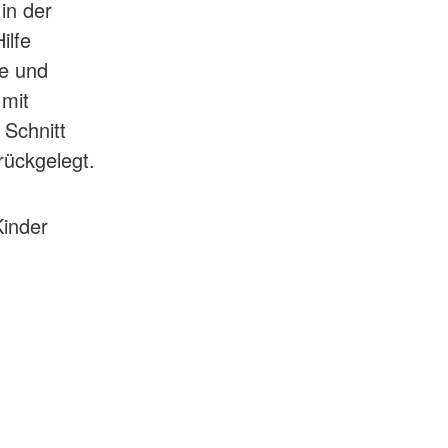
in der
ilfe
ie und
 mit
 Schnitt
rückgelegt.
Kinder