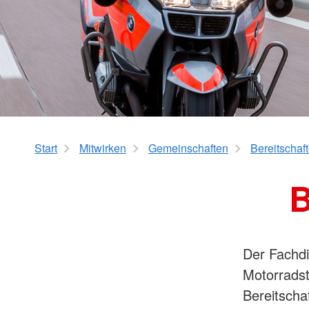
Mehrgenerationenh
Hauswirtschaftliche Hilfen
Beratung zur Kur un
Hilfsmittelverleih
Kindertageseinricht
Pflegeberatung
Hilfen zur Erziehung
Alten-Service-Zentren
Jugendarbeit
Tagespflege
Schulsozialarbeit/Ju
Schwangerschaftsbe
Start
Mitwirken
Gemeinschaften
Bereitschaf
B
Der Fachdi
Motorradst
Bereitscha