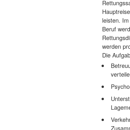
Rettungssa
Hauptreise
leisten. I
Beruf werd
Rettungsdi
werden pro
Die Aufgab
Betreuu
verteil
Psycho
Unterst
Lageme
Verkeh
Zusamm