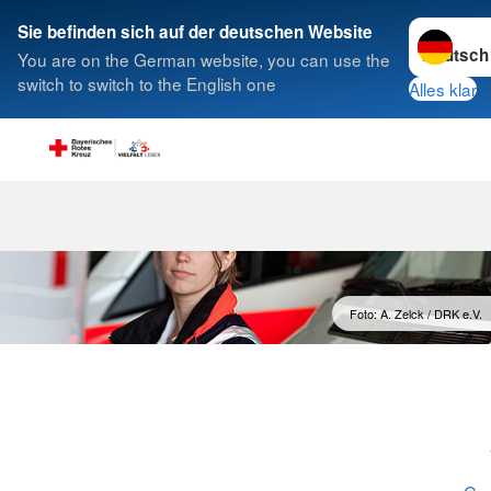
Sprache w
Sie befinden sich auf der deutschen Website
You are on the German website, you can use the
Suche
switch to switch to the English one
Alles klar
Foto: A. Zelck / DRK e.V.