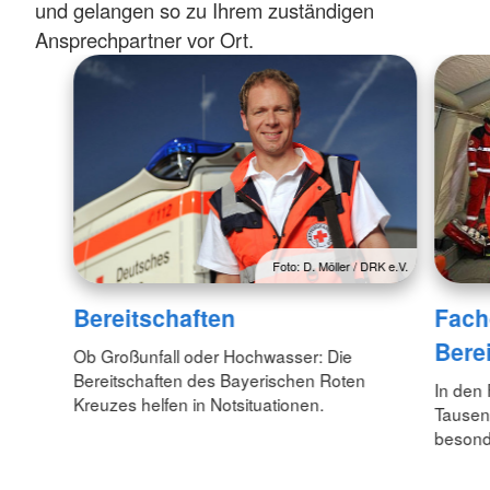
und gelangen so zu Ihrem zuständigen
Ansprechpartner vor Ort.
Foto: D. Möller / DRK e.V.
Bereitschaften
Fach
Bere
Ob Großunfall oder Hochwasser: Die
Bereitschaften des Bayerischen Roten
In den 
Kreuzes helfen in Notsituationen.
Tausen
besond