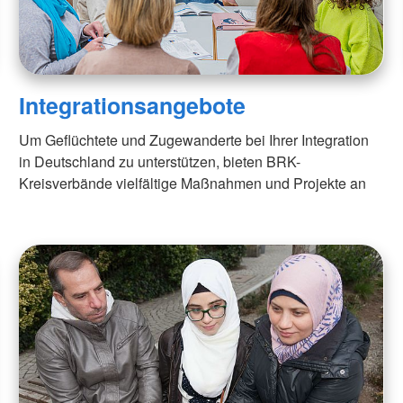
aus
Angebote f
Erkrankungen
psychisch 
d Erholung
Allgemeine
Geflüchtet
ungen
Unterstützungsangebote
Weitere Pr
Veröffentl
Integrationsangebote
Suchdiens
gendsozialarbeit
ratung
Suchdiens
Um Geflüchtete und Zugewanderte bei Ihrer Integration
in Deutschland zu unterstützen, bieten BRK-
Kreisverbände vielfältige Maßnahmen und Projekte an