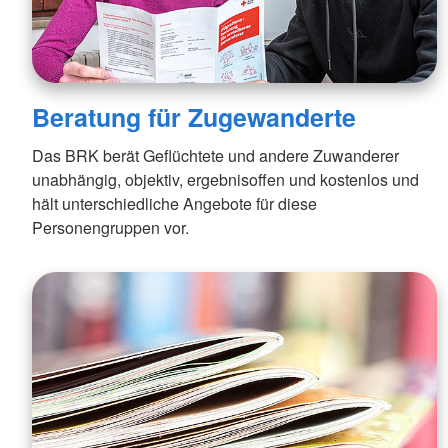
Mehrgenerationenh
Hauswirtschaftliche Hilfen
Beratung zur Kur un
Hilfsmittelverleih
Kindertageseinricht
Pflegeberatung
Hilfen zur Erziehung
Alten-Service-Zentren
Jugendarbeit
Tagespflege
Beratung für Zugewanderte
Schulsozialarbeit/Ju
Schwangerschaftsbe
Das BRK berät Geflüchtete und andere Zuwanderer
unabhängig, objektiv, ergebnisoffen und kostenlos und
hält unterschiedliche Angebote für diese
Personengruppen vor.