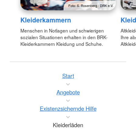
Foto: S. Rosenberg / DRK e.V.
Kleiderkammern
Klei
Menschen in Notlagen und schwierigen
Altklei
sozialen Situationen erhalten in den BRK-
Ihre ab
Kleiderkammern Kleidung und Schuhe.
Altklei
Start
Angebote
Existenzsichernde Hilfe
Kleiderläden