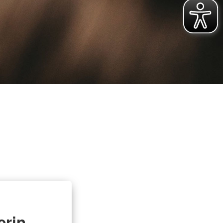
ür vulnerable und
Rettungsdienst
hochbelastete
e
Integrierte Leitstellen
ojekte
Bereitschaften
ichungen
Fachdienste der Bereitschaften
Wasserwacht
t
Bergwacht
t
Bayerisches Zentrum für
besondere Einsatzlagen
erin