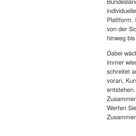
Bundeslan
individuell
Plattform.
von der Sc
hinweg bi
Dabei wäch
immer wied
schreitet 
voran, Kur
entstehen.
Zusammena
Werfen Sie
Zusammen