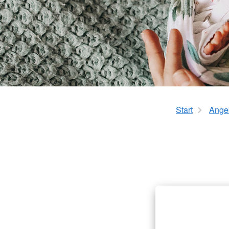
Mehrgenerationenh
Hauswirtschaftliche Hilfen
Beratung zur Kur un
Hilfsmittelverleih
Kindertageseinricht
Pflegeberatung
Hilfen zur Erziehung
Alten-Service-Zentren
Jugendarbeit
Tagespflege
Schulsozialarbeit/Ju
Schwangerschaftsbe
Start
Ange