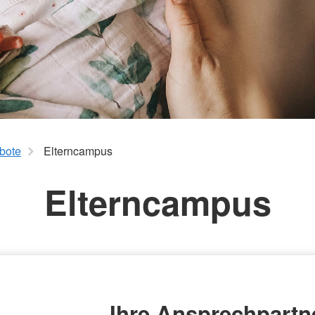
aus
Angebote f
Erkrankungen
psychisch 
d Erholung
Allgemeine
Geflüchtet
ungen
Unterstützungsangebote
Weitere Pr
Veröffentl
Suchdiens
gendsozialarbeit
ratung
Suchdiens
bote
Elterncampus
Elterncampus
Ihre Ansprechpartn