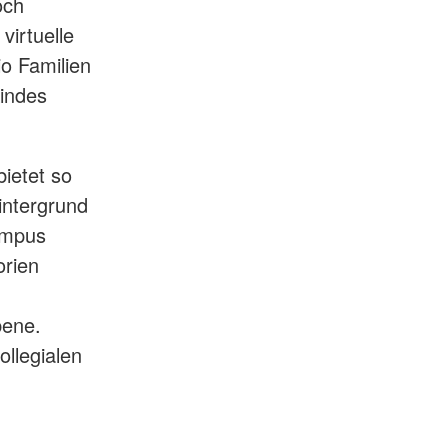
och
virtuelle
io Familien
Kindes
ietet so
intergrund
ampus
orien
bene.
ollegialen