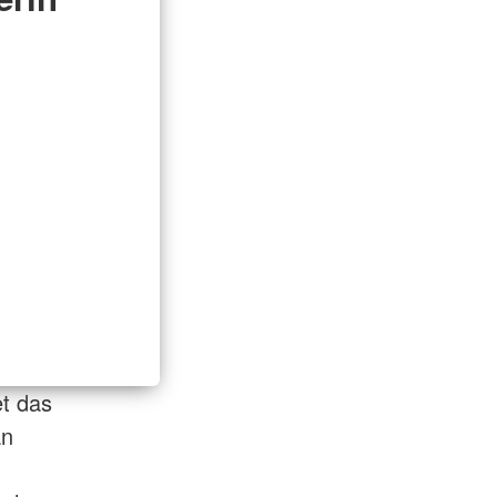
et das
an