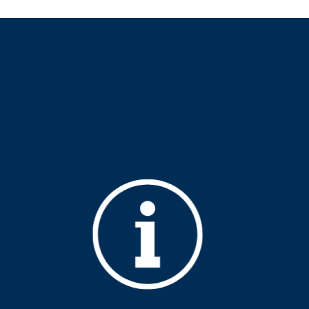
aus
Angebote f
Erkrankungen
psychisch 
d Erholung
Allgemeine
Geflüchtet
ungen
Unterstützungsangebote
Weitere Pr
Veröffentl
Suchdiens
gendsozialarbeit
ratung
Suchdiens