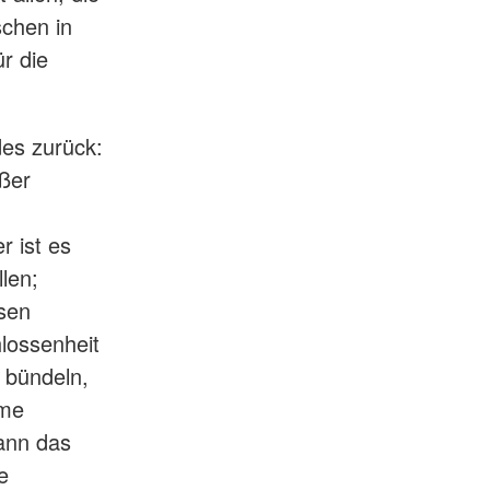
chen in
r die
des zurück:
ßer
 ist es
len;
isen
lossenheit
 bündeln,
ame
kann das
e