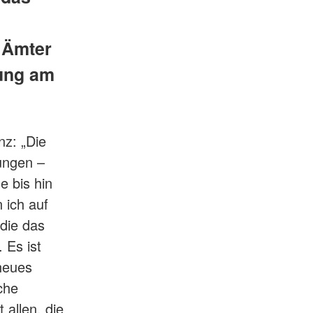
 Ämter
ung am
nz: „Die
ungen –
e bis hin
 ich auf
die das
 Es ist
neues
che
 allen, die