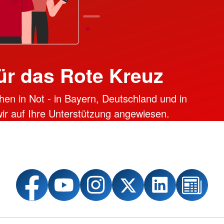
ür das Rote Kreuz
hen in Not - in Bayern, Deutschland und in
 wir auf Ihre Unterstützung angewiesen.