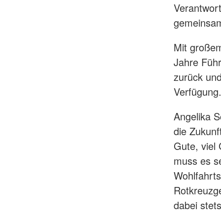
Verantwort
gemeinsam
Mit großem
Jahre Führ
zurück und
Verfügung
Angelika S
die Zukun
Gute, viel
muss es se
Wohlfahrt
Rotkreuzg
dabei stet