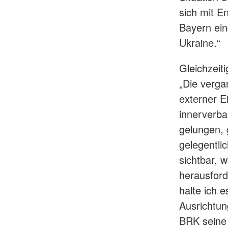
sich mit E
Bayern ein
Ukraine.“
Gleichzeit
„Die verga
externer E
innerverba
gelungen, 
gelegentli
sichtbar, 
herausford
halte ich 
Ausrichtun
BRK seine 