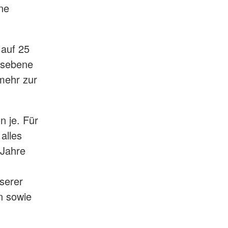
ine
 auf 25
esebene
mehr zur
 je. Für
alles
 Jahre
serer
n sowie