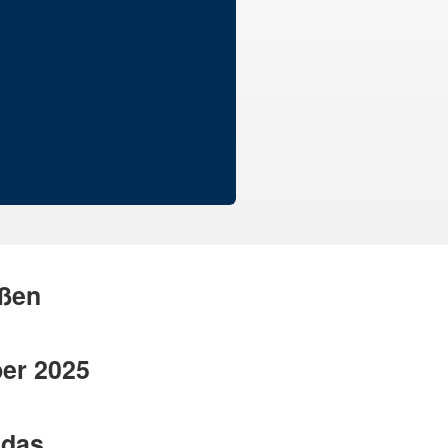
äßen
er 2025
 das