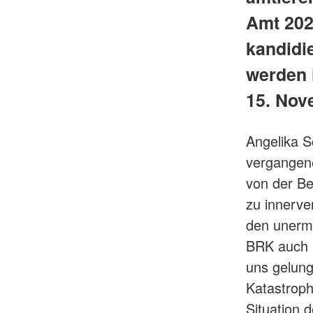
Amt 202
kandidi
werden 
15. Nov
Angelika S
vergangen
von der Be
zu innerve
den unermü
BRK auch i
uns gelung
Katastroph
Situation 