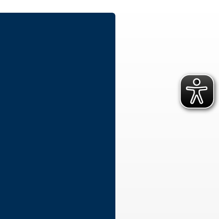
ür vulnerable und
Rettungsdienst
hochbelastete
e
Integrierte Leitstellen
ojekte
Bereitschaften
ichungen
Fachdienste der Bereitschaften
Wasserwacht
t
Bergwacht
t
Bayerisches Zentrum für
besondere Einsatzlagen