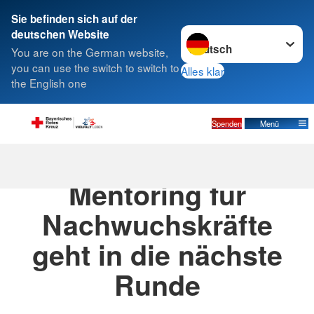
Sie befinden sich auf der
Sprache wechseln zu
deutschen Website
Suche
You are on the German website,
you can use the switch to switch to
Alles klar
the English one
Spenden
Menü
08.03.2021
· Blog
Mentoring für
Nachwuchskräfte
geht in die nächste
Runde