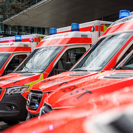
aus
Angebote f
Erkrankungen
psychisch 
d Erholung
Allgemeine
Geflüchtet
ungen
Unterstützungsangebote
Weitere Pr
Veröffentl
Suchdiens
gendsozialarbeit
ratung
Suchdiens