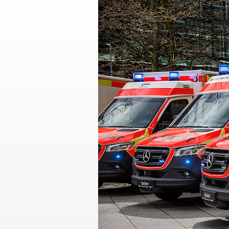
Mehrgenerationenh
Hauswirtschaftliche Hilfen
Beratung zur Kur un
Hilfsmittelverleih
Kindertageseinricht
Pflegeberatung
Hilfen zur Erziehung
Alten-Service-Zentren
Jugendarbeit
Tagespflege
Schulsozialarbeit/Ju
Schwangerschaftsbe