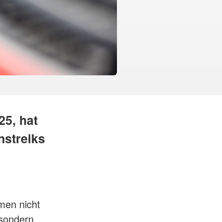
25, hat
nstreiks
men nicht
sondern