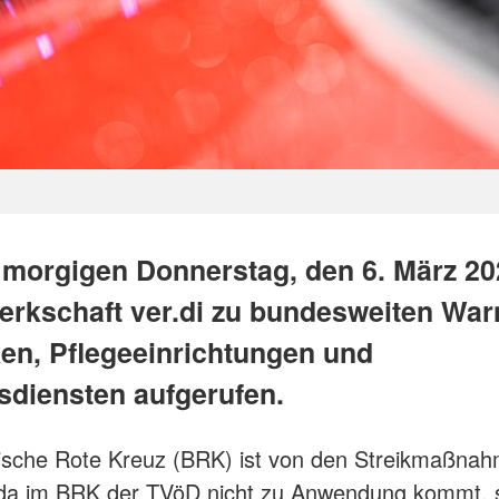
 morgigen Donnerstag, den 6. März 20
erkschaft ver.di zu bundesweiten War
ken, Pflegeeinrichtungen und
sdiensten aufgerufen.
ische Rote Kreuz (BRK) ist von den Streikmaßnah
, da im BRK der TVöD nicht zu Anwendung kommt, 