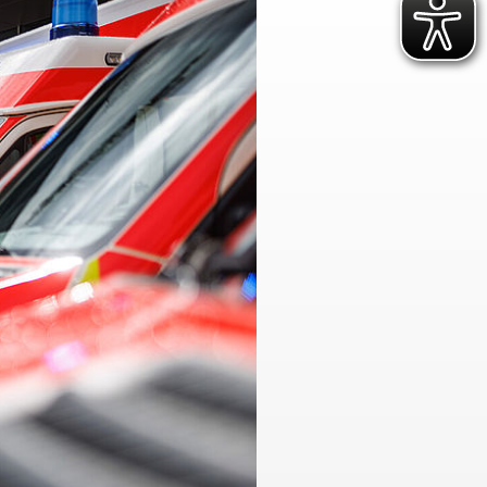
ür vulnerable und
Rettungsdienst
hochbelastete
e
Integrierte Leitstellen
ojekte
Bereitschaften
ichungen
Fachdienste der Bereitschaften
Wasserwacht
t
Bergwacht
t
Bayerisches Zentrum für
besondere Einsatzlagen