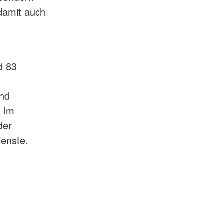
damit auch
d 83
und
. Im
der
ienste.