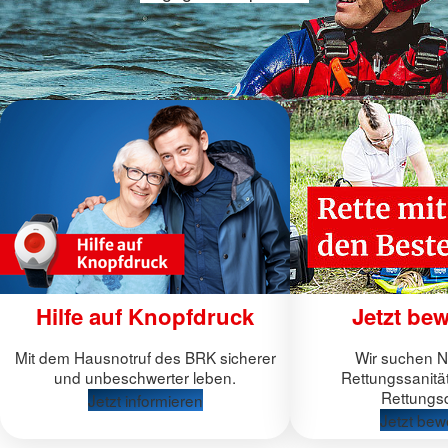
Hilfe auf Knopfdruck
Jetzt be
Mit dem Hausnotruf des BRK sicherer
Wir suchen No
und unbeschwerter leben.
Rettungssanitä
Rettungsd
Jetzt informieren
Jetzt bew