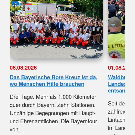
06.08.2026
01.08.2026
Das Bayerische Rote Kreuz ist da,
Waldbrand
wo Menschen Hilfe brauchen
Landesvor
entsandt
Drei Tage. Mehr als 1.000 Kilometer
Seit dem A
quer durch Bayern. Zehn Stationen.
zahlreiche 
Unzählige Begegnungen mit Haupt-
Lintach in
und Ehrenamtlichen. Die Bayerntour
im Landkre
von…