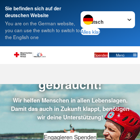
Sie befinden sich auf der
Sprache wechseln zu
deutschen Website
Suche
You are on the German website,
you can use the switch to switch to
Alles klar
the English one
Spenden
Menü
Deine Hilfe wird
gebraucht!
Wir helfen Menschen in allen Lebenslagen.
Damit das auch in Zukunft klappt, benötigen
wir deine Unterstützung!
Engagieren
Spenden