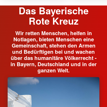
Das Bayerische
Rote Kreuz
Wir retten Menschen, helfen in
Notlagen, bieten Menschen eine
Gemeinschaft, stehen den Armen
und Bedürftigen bei und wachen
über das humanitäre Völkerrecht -
in Bayern, Deutschland und in der
ganzen Welt.