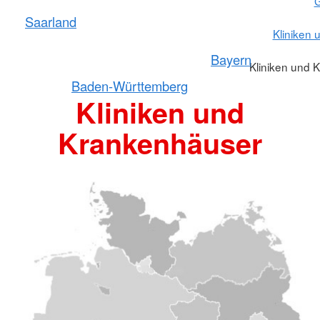
G
Saarland
Kliniken
Bayern
Kliniken und
Baden-Württemberg
Kliniken und
Krankenhäuser