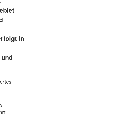
.
ebiet
d
folgt in
 und
ertes
es
hrt