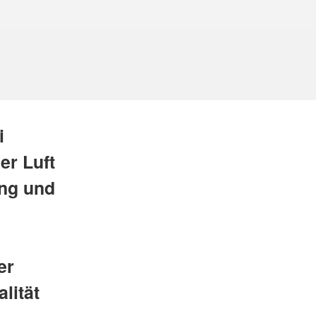
i
er Luft
ung und
er
lität