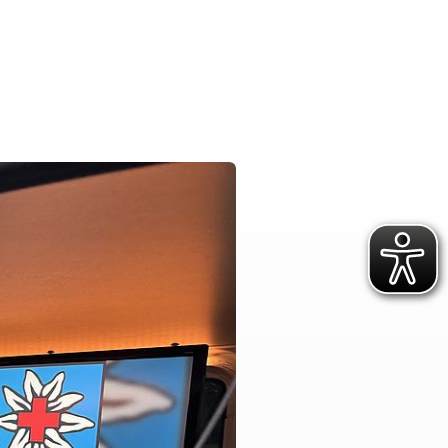
ür vulnerable und
Rettungsdienst
hochbelastete
e
Integrierte Leitstellen
ojekte
Bereitschaften
ichungen
Fachdienste der Bereitschaften
Wasserwacht
t
Bergwacht
t
Bayerisches Zentrum für
besondere Einsatzlagen