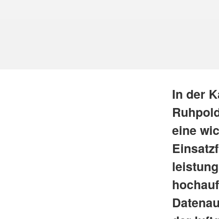
In der 
Ruhpoldi
eine wi
Einsatz
leistun
hochaufl
Datenau