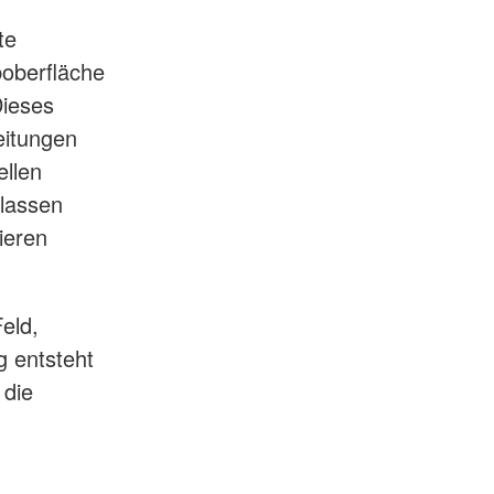
te
boberfläche
Dieses
eitungen
ellen
 lassen
ieren
eld,
g entsteht
 die