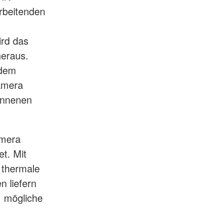
rbeitenden
ird das
eraus.
 dem
Kamera
wonnenen
amera
t. Mit
 thermale
n liefern
, mögliche