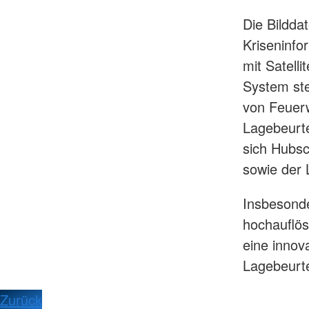
Die Bildda
Kriseninfo
mit Satell
System ste
von Feuerw
Lagebeurte
sich Hubsc
sowie der 
Insbesonde
hochauflös
eine innova
Lagebeurte
Zurück