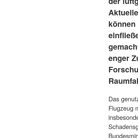
der luf
Aktuell
können s
einfließ
gemacht
enger Z
Forschu
Raumfah
Das genutz
Flugzeug m
insbesonde
Schadensge
Bundesmini