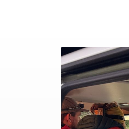
Mehrgenerationenh
Hauswirtschaftliche Hilfen
Beratung zur Kur un
Hilfsmittelverleih
Kindertageseinricht
Pflegeberatung
Hilfen zur Erziehung
Alten-Service-Zentren
Jugendarbeit
Tagespflege
Schulsozialarbeit/Ju
Schwangerschaftsbe