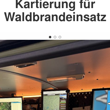
Kartierung für
aus
Angebote f
Erkrankungen
psychisch 
d Erholung
Allgemeine
Geflüchtet
Waldbrandeinsatz
ungen
Unterstützungsangebote
Weitere Pr
Veröffentl
Suchdiens
gendsozialarbeit
ratung
Suchdiens