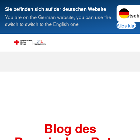
Sprache w
Sie befinden sich auf der deutschen Website
You are on the German website, you can use the
Suche
switch to switch to the English one
Alles klar
Beiträge
Blog des