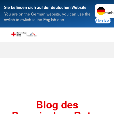
Sprache w
Sie befinden sich auf der deutschen Website
You are on the German website, you can use the
Suche
switch to switch to the English one
Alles klar
Beiträge
Blog des