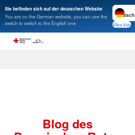
Sprache w
Sie befinden sich auf der deutschen Website
You are on the German website, you can use the
Suche
switch to switch to the English one
Alles klar
Beiträge
Blog des