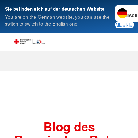
Sprache w
Sie befinden sich auf der deutschen Website
You are on the German website, you can use the
Suche
switch to switch to the English one
Alles klar
Beiträge
Blog des