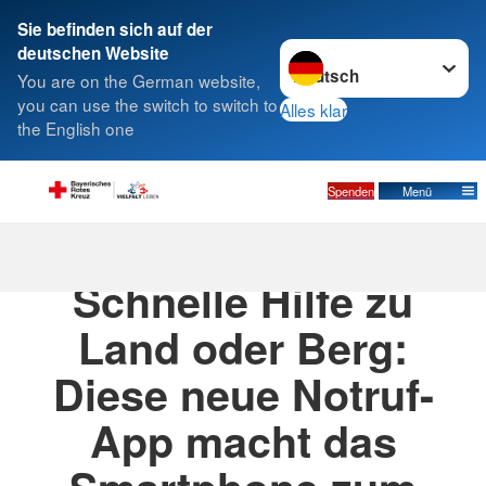
Sie befinden sich auf der
Sprache wechseln zu
deutschen Website
Suche
You are on the German website,
you can use the switch to switch to
Alles klar
the English one
Spenden
Menü
05.11.2025
· Pressemitteilung
Schnelle Hilfe zu
Land oder Berg:
Diese neue Notruf-
App macht das