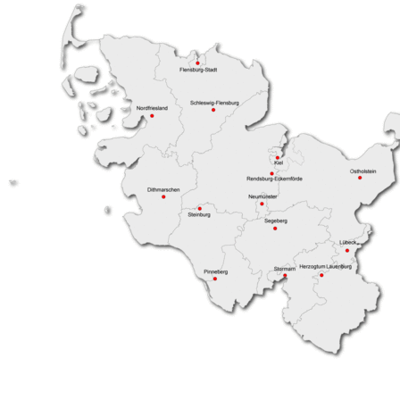
Mehrgenerationenh
Hauswirtschaftliche Hilfen
Beratung zur Kur un
Hilfsmittelverleih
Kindertageseinricht
Pflegeberatung
Hilfen zur Erziehung
Alten-Service-Zentren
Jugendarbeit
Tagespflege
Schulsozialarbeit/Ju
Schwangerschaftsbe