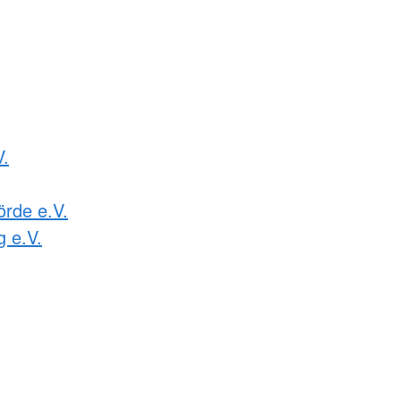
V.
rde e.V.
g e.V.