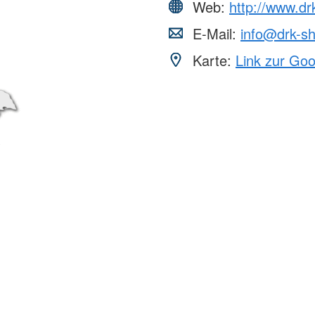
aus
Angebote f
Web:
http://www.dr
Erkrankungen
psychisch 
d Erholung
Allgemeine
Geflüchtet
E-Mail:
info@drk-s
ungen
Unterstützungsangebote
Weitere Pr
Karte:
Link zur Go
Veröffentl
Suchdiens
gendsozialarbeit
ratung
Suchdiens