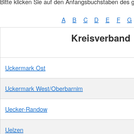
Bitte klicken Sie auf den Anfangsbuchstaben des 
Mehrgenerationenh
Hauswirtschaftliche Hilfen
Beratung zur Kur un
Hilfsmittelverleih
Kindertageseinricht
Pflegeberatung
A
B
C
D
E
F
G
Hilfen zur Erziehung
Alten-Service-Zentren
Jugendarbeit
Tagespflege
Kreisverband
Schulsozialarbeit/Ju
Schwangerschaftsbe
Uckermark Ost
Uckermark West/Oberbarnim
Uecker-Randow
Uelzen