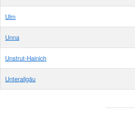
Ulm
Unna
Unstrut-Hainich
Unterallgäu