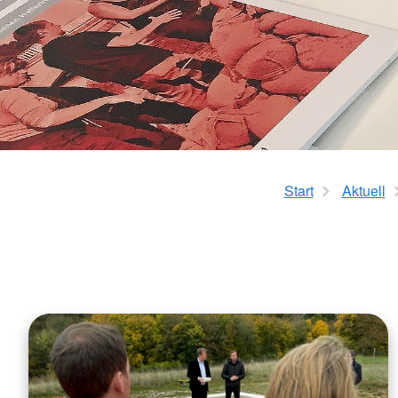
Mehrgenerationenh
Hauswirtschaftliche Hilfen
Beratung zur Kur un
Hilfsmittelverleih
Kindertageseinricht
Pflegeberatung
Hilfen zur Erziehung
Alten-Service-Zentren
Jugendarbeit
Tagespflege
Schulsozialarbeit/Ju
Schwangerschaftsbe
Start
Aktuell