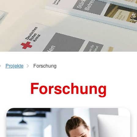
aus
Angebote f
Erkrankungen
psychisch 
d Erholung
Allgemeine
Geflüchtet
ungen
Unterstützungsangebote
Weitere Pr
Veröffentl
Suchdiens
gendsozialarbeit
ratung
Suchdiens
Projekte
Forschung
Forschung