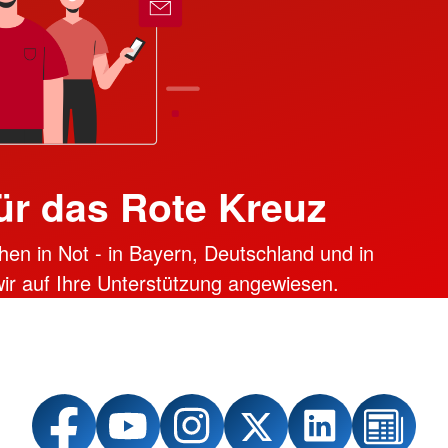
ür das Rote Kreuz
hen in Not - in Bayern, Deutschland und in
 wir auf Ihre Unterstützung angewiesen.