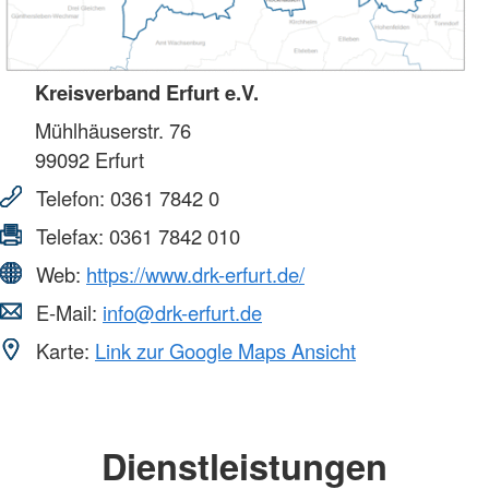
Kreisverband Erfurt e.V.
Mühlhäuserstr. 76
99092
Erfurt
Telefon:
0361 7842 0
Telefax:
0361 7842 010
Web:
https://www.drk-erfurt.de/
E-Mail:
info@drk-erfurt.de
Karte:
Link zur Google Maps Ansicht
Dienstleistungen