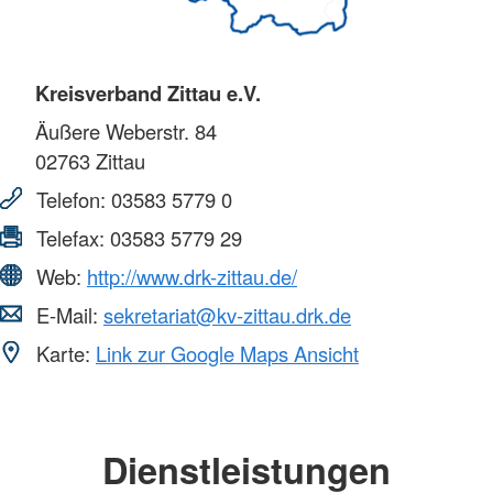
Kreisverband Zittau e.V.
Äußere Weberstr. 84
02763
Zittau
Telefon:
03583 5779 0
Telefax:
03583 5779 29
Web:
http://www.drk-zittau.de/
E-Mail:
sekretariat@kv-zittau.drk.de
Karte:
Link zur Google Maps Ansicht
Dienstleistungen