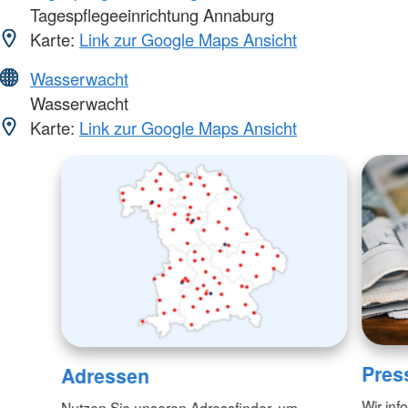
Tagespflegeeinrichtung Annaburg
Karte:
Link zur Google Maps Ansicht
Wasserwacht
Wasserwacht
Karte:
Link zur Google Maps Ansicht
Pres
Adressen
Wir inf
Nutzen Sie unseren Adressfinder, um