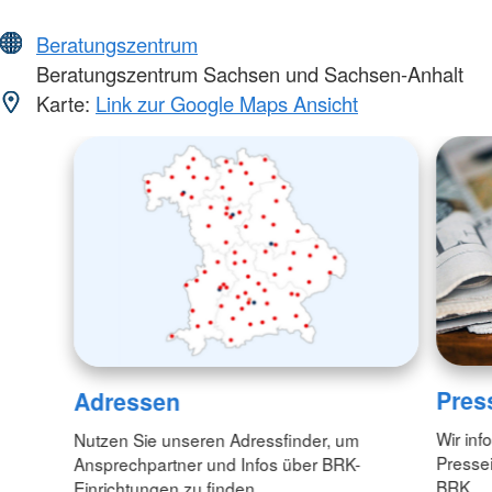
Beratungszentrum
Beratungszentrum Sachsen und Sachsen-Anhalt
Karte:
Link zur Google Maps Ansicht
Pres
Adressen
Wir inf
Nutzen Sie unseren Adressfinder, um
Pressei
Ansprechpartner und Infos über BRK-
BRK.
Einrichtungen zu finden.