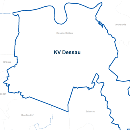
Mehrgenerationenh
Hauswirtschaftliche Hilfen
Beratung zur Kur un
Hilfsmittelverleih
Kindertageseinricht
Pflegeberatung
Hilfen zur Erziehung
Alten-Service-Zentren
Jugendarbeit
Tagespflege
Schulsozialarbeit/Ju
Schwangerschaftsbe