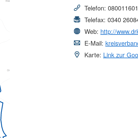
aus
Angebote f
Erkrankungen
psychisch 
Telefon:
08001160
d Erholung
Allgemeine
Geflüchtet
ungen
Unterstützungsangebote
Weitere Pr
Telefax:
0340 2608
Veröffentl
Web:
http://www.dr
Suchdiens
gendsozialarbeit
E-Mail:
kreisverba
ratung
Suchdiens
Karte:
Link zur Go