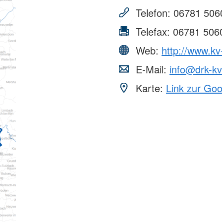
aus
Angebote f
Erkrankungen
psychisch 
Telefon:
06781 506
d Erholung
Allgemeine
Geflüchtet
ungen
Unterstützungsangebote
Weitere Pr
Telefax:
06781 506
Veröffentl
Web:
http://www.kv
Suchdiens
gendsozialarbeit
E-Mail:
info@drk-kv
ratung
Suchdiens
Karte:
Link zur Go