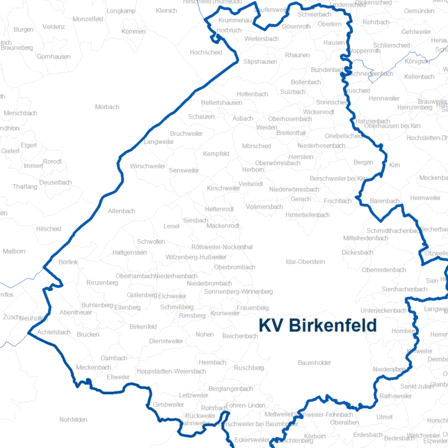
Mehrgenerationenh
Hauswirtschaftliche Hilfen
Beratung zur Kur un
Hilfsmittelverleih
Kindertageseinricht
Pflegeberatung
Hilfen zur Erziehung
Alten-Service-Zentren
Jugendarbeit
Tagespflege
Schulsozialarbeit/Ju
Schwangerschaftsbe