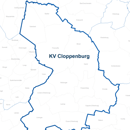
Mehrgenerationenh
Hauswirtschaftliche Hilfen
Beratung zur Kur un
Hilfsmittelverleih
Kindertageseinricht
Pflegeberatung
Hilfen zur Erziehung
Alten-Service-Zentren
Jugendarbeit
Tagespflege
Schulsozialarbeit/Ju
Schwangerschaftsbe