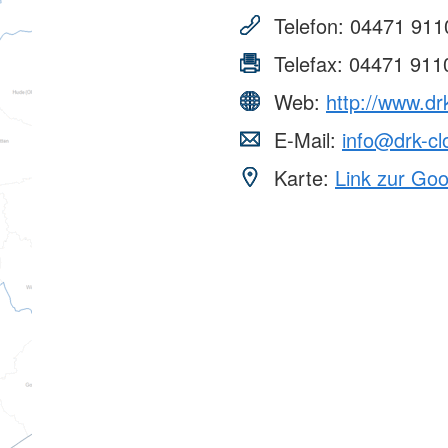
aus
Angebote f
Erkrankungen
psychisch 
Telefon:
04471 911
d Erholung
Allgemeine
Geflüchtet
ungen
Unterstützungsangebote
Weitere Pr
Telefax:
04471 911
Veröffentl
Web:
http://www.dr
Suchdiens
gendsozialarbeit
E-Mail:
info@drk-c
ratung
Suchdiens
Karte:
Link zur Go