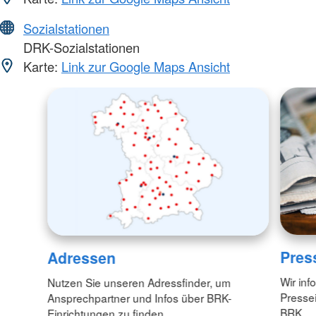
Sozialstationen
DRK-Sozialstationen
Karte:
Link zur Google Maps Ansicht
Pres
Adressen
Wir inf
Nutzen Sie unseren Adressfinder, um
Pressei
Ansprechpartner und Infos über BRK-
BRK.
Einrichtungen zu finden.