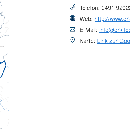
aus
Angebote f
Erkrankungen
psychisch 
Telefon:
0491 9292
d Erholung
Allgemeine
Geflüchtet
ungen
Unterstützungsangebote
Weitere Pr
Web:
http://www.drk
Veröffentl
E-Mail:
info@drk-le
Suchdiens
gendsozialarbeit
Karte:
Link zur Go
ratung
Suchdiens