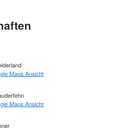
haften
iderland
ogle Maps Ansicht
uderfehn
ogle Maps Ansicht
ener