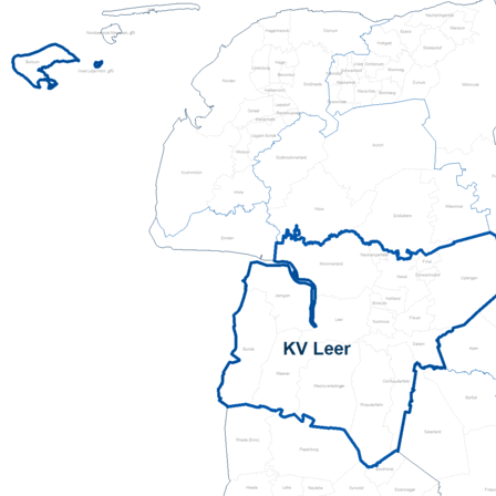
Mehrgenerationenh
Hauswirtschaftliche Hilfen
Beratung zur Kur un
Hilfsmittelverleih
Kindertageseinricht
Pflegeberatung
Hilfen zur Erziehung
Alten-Service-Zentren
Jugendarbeit
Tagespflege
Schulsozialarbeit/Ju
Schwangerschaftsbe